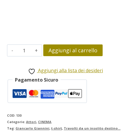
Travolti
Aggiungi al carrello
da
un
Aggiungi alla lista dei desideri
insolito
Pagamento Sicuro
destino
nell'azzurro
mare
d'Agosto
COD:
130
Categorie:
Attori
,
CINEMA
quantità
Tag:
Giancarlo Giannini
,
t-shirt
,
Travolti da un insolito destino...