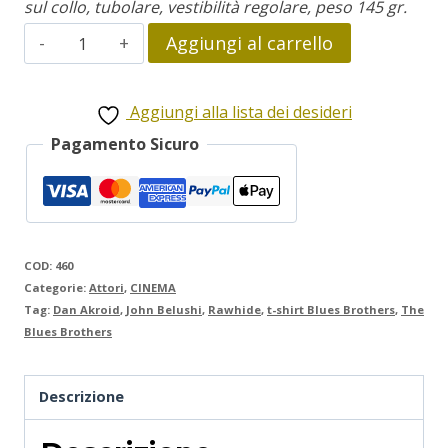
sul collo, tubolare, vestibilità regolare, peso 145 gr.
the
Aggiungi al carrello
Blues
Brothers
Aggiungi alla lista dei desideri
quantità
Pagamento Sicuro
COD:
460
Categorie:
Attori
,
CINEMA
Tag:
Dan Akroid
,
John Belushi
,
Rawhide
,
t-shirt Blues Brothers
,
The
Blues Brothers
Descrizione