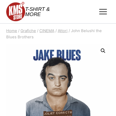
Salta
T-SHIRT &
al
MORE
contenuto
Home
/
Grafiche
/
CINEMA
/
Attori
/
John Belushi the
Blues Brothers