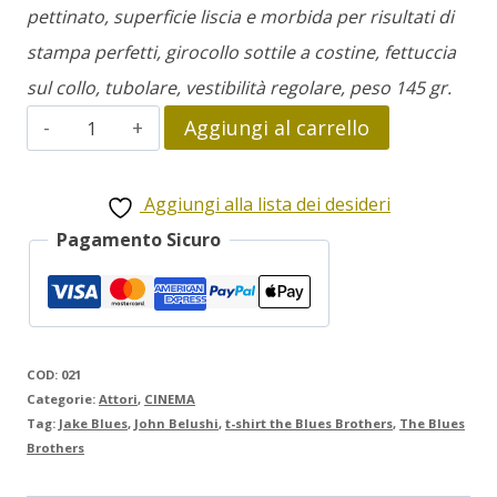
pettinato, superficie liscia e morbida per risultati di
stampa perfetti, girocollo sottile a costine, fettuccia
sul collo, tubolare, vestibilità regolare, peso 145 gr.
John
Aggiungi al carrello
Belushi
the
Aggiungi alla lista dei desideri
Blues
Pagamento Sicuro
Brothers
quantità
COD:
021
Categorie:
Attori
,
CINEMA
Tag:
Jake Blues
,
John Belushi
,
t-shirt the Blues Brothers
,
The Blues
Brothers