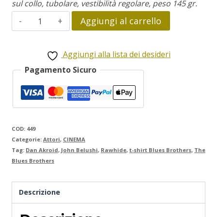
sul collo, tubolare, vestibilità regolare, peso 145 gr.
the
Aggiungi al carrello
Blues
Brothers
Aggiungi alla lista dei desideri
quantità
Pagamento Sicuro
COD:
449
Categorie:
Attori
,
CINEMA
Tag:
Dan Akroid
,
John Belushi
,
Rawhide
,
t-shirt Blues Brothers
,
The
Blues Brothers
Descrizione