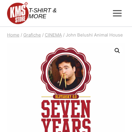
Salta
T-SHIRT &
al
MORE
contenuto
Home
/
Grafiche
/
CINEMA
/
John Belushi Animal House