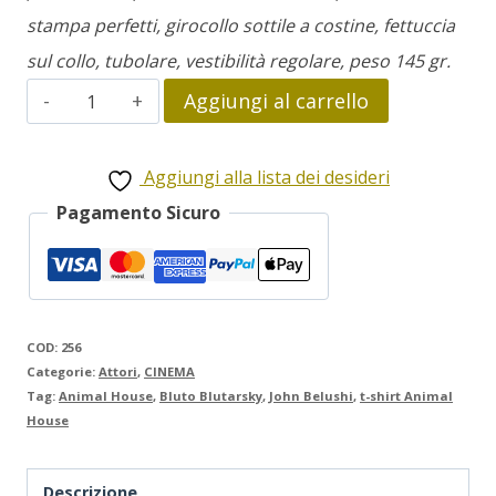
stampa perfetti, girocollo sottile a costine, fettuccia
sul collo, tubolare, vestibilità regolare, peso 145 gr.
John
Aggiungi al carrello
Belushi
Animal
Aggiungi alla lista dei desideri
House
Pagamento Sicuro
quantità
COD:
256
Categorie:
Attori
,
CINEMA
Tag:
Animal House
,
Bluto Blutarsky
,
John Belushi
,
t-shirt Animal
House
Descrizione